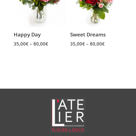
Happy Day
Sweet Dreams
Price
Price
35,00
€
–
80,00
€
35,00
€
–
80,00
€
range:
range:
35,00€
35,00€
through
through
80,00€
80,00€