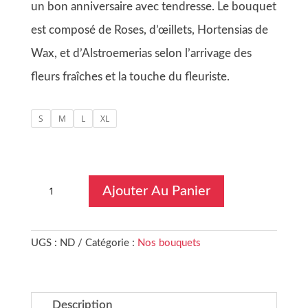
un bon anniversaire avec tendresse. Le bouquet
est composé de Roses, d’œillets, Hortensias de
Wax, et d’Alstroemerias selon l’arrivage des
fleurs fraîches et la touche du fleuriste.
S
M
L
XL
quantité
Ajouter Au Panier
de
Happy
Birthday
UGS :
ND
Catégorie :
Nos bouquets
Description