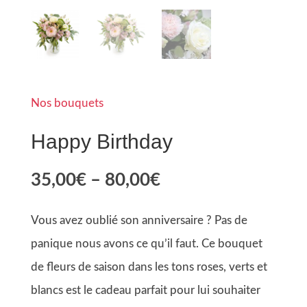
Nos bouquets
Happy Birthday
Price
35,00
€
–
80,00
€
range:
35,00€
Vous avez oublié son anniversaire ? Pas de
through
80,00€
panique nous avons ce qu’il faut. Ce bouquet
de fleurs de saison dans les tons roses, verts et
blancs est le cadeau parfait pour lui souhaiter