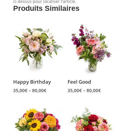
ci-dessus pour localiser l'article.
Produits Similaires
Happy Birthday
Feel Good
Price
Price
35,00
€
–
80,00
€
35,00
€
–
80,00
€
range:
range:
35,00€
35,00€
through
through
80,00€
80,00€