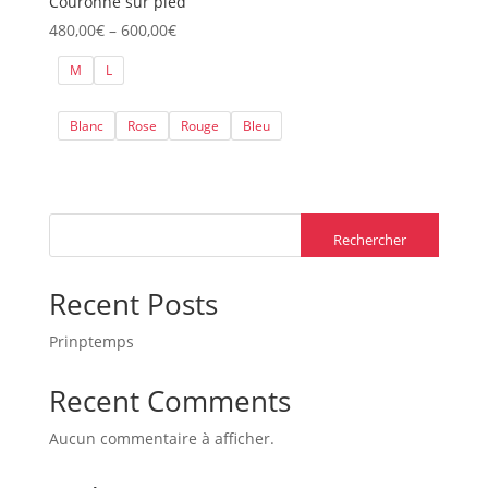
Couronne sur pied
Price
480,00
€
–
600,00
€
range:
M
L
480,00€
through
Blanc
Rose
Rouge
Bleu
600,00€
Rechercher
Recent Posts
Prinptemps
Recent Comments
Aucun commentaire à afficher.