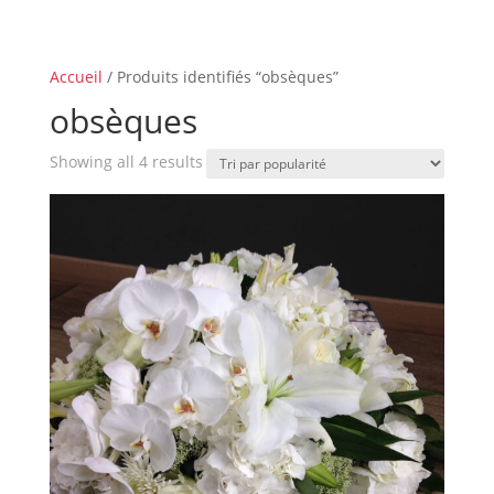
Accueil
/ Produits identifiés “obsèques”
obsèques
Sorted
Showing all 4 results
by
popularity