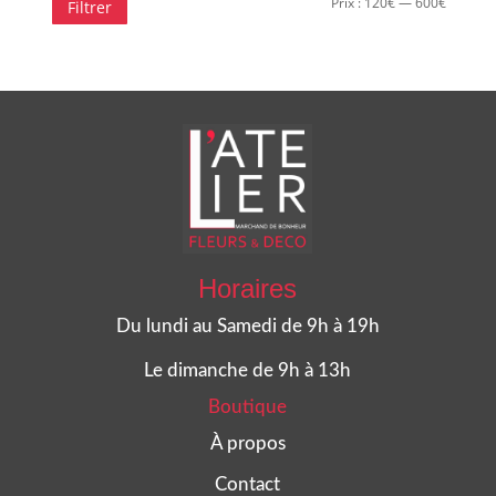
Prix
Prix
Prix :
120€
—
600€
Filtrer
min
max
Horaires
Du lundi au Samedi de 9h à 19h
Le dimanche de 9h à 13h
Boutique
À propos
Contact