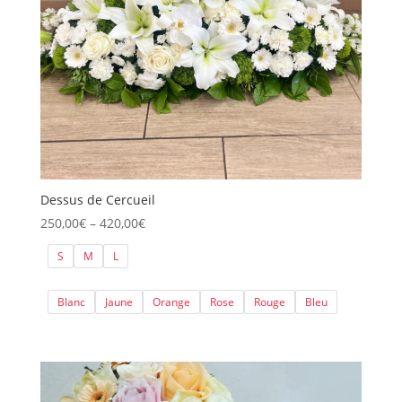
Dessus de Cercueil
Price
250,00
€
–
420,00
€
range:
S
M
L
250,00€
through
Blanc
Jaune
Orange
Rose
Rouge
Bleu
420,00€