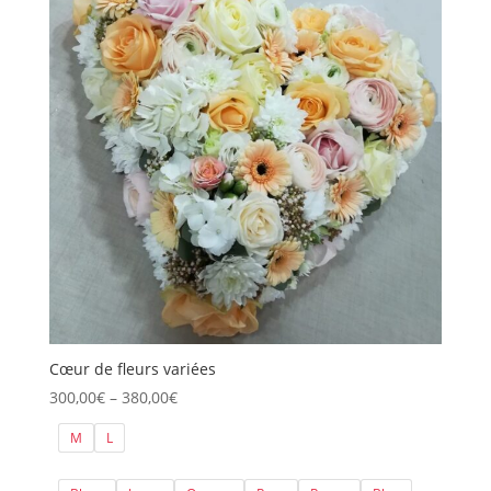
Cœur de fleurs variées
Price
300,00
€
–
380,00
€
range:
M
L
300,00€
through